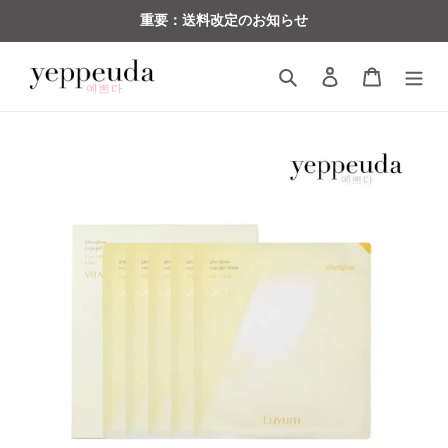
コ
重要：送料改定のお知らせ
ン
テ
検索
ログイン
カート
ン
ツ
に
ス
キ
ッ
プ
す
る