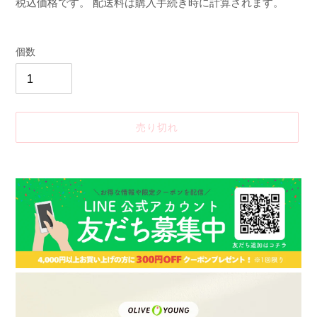
常
税込価格です。
配送料
は購入手続き時に計算されます。
価
格
個数
売り切れ
カ
ー
ト
に
商
品
を
追
加
す