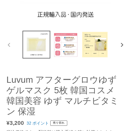
前
次
の
の
ス
ス
ラ
ラ
イ
イ
Luvum アフターグロウゆず
ド
ド
ゲルマスク 5枚 韓国コスメ
韓国美容 ゆず マルチビタミ
ン 保湿
通
¥3,200
32
ポイント
売り切れ