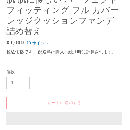
フィッティング フル カバー
レッジクッションファンデ
詰め替え
通
¥1,000
10
ポイント
常
税込価格です。
配送料
は購入手続き時に計算されます。
価
格
個数
カートに追加する