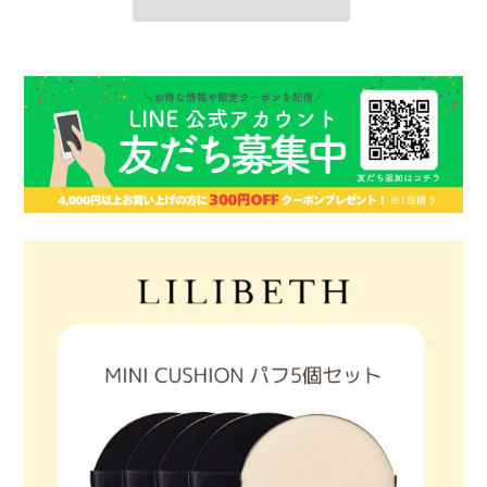
カ
ー
ト
に
商
品
を
追
加
す
る