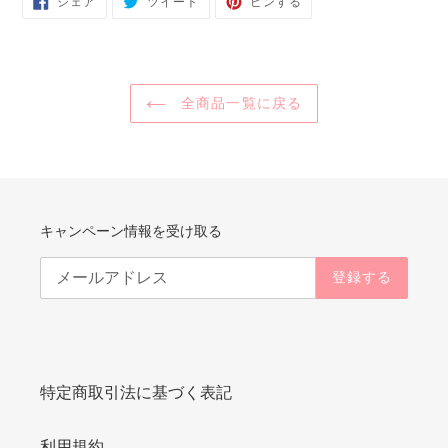
シェア
ツイート
ピンする
で
に
で
シ
投
ピ
ェ
稿
ン
ア
す
す
す
る
る
る
全商品一覧に戻る
キャンペーン情報を受け取る
登録する
特定商取引法に基づく表記
利用規約