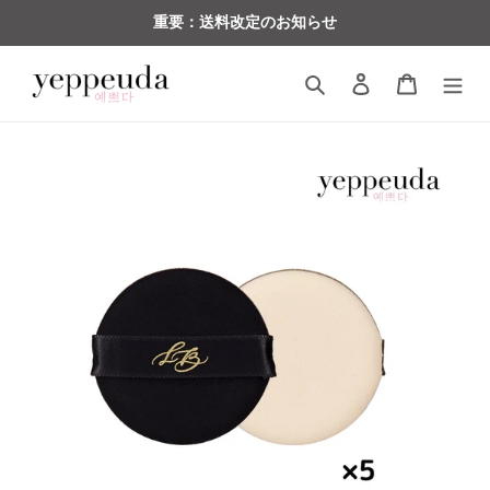
コ
重要：送料改定のお知らせ
ン
テ
検索
ログイン
カート
ン
ツ
に
ス
キ
ッ
プ
す
る