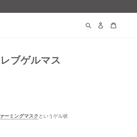
検索
ログイン
カート
セレブゲルマス
ァーミングマスク
というゲル状