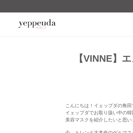
コ
ン
テ
ン
ツ
に
ス
キ
【VINNE
ッ
プ
す
る
こんにちは！イェップダの角田
イェップダでお取り扱い中の韓
美容マスクを紹介したいと思い
今、トレンド大本命のゲルマス