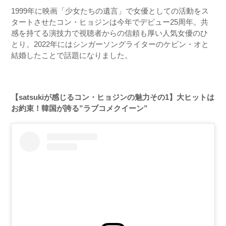
1999
年に映画「少女たちの遺言」で女優としての活動をス
タートさせたコン・ヒョジンは今年でデビュー
25
周年。共
感を持てる演技力で視聴者からの信頼も厚い人気女優のひ
とり。
2022
年にはシンガーソングライターのケビン・オと
結婚したことで話題になりました。
【
satsuki
が感じるコン・ヒョジンの魅力その
1
】大ヒットは
お約束！韓国が誇る
”
ラブコメクイーン
”