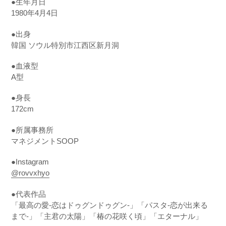
●生年月日
1980
年
4
月
4
日
●
出身
韓国 ソウル特別市江西区新月洞
●
血液型
A
型
●
身長
172cm
●
所属事務所
マネジメント
SOOP
●Instagram
@rovvxhyo
●
代表作品
「最高の愛
-
恋はドゥグンドゥグン
-
」「パスタ
-
恋が出来る
まで
-
」「主君の太陽」「椿の花咲く頃」「エターナル」