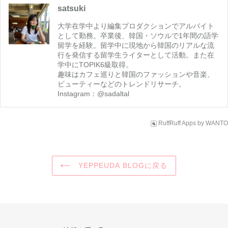
す
る
る
satsuki
る
大学在学中より編集プロダクションでアルバイト
として勤務。卒業後、韓国・ソウルで1年間の語学
留学を経験。留学中に現地から韓国のリアルな流
行を発信する留学生ライターとして活動。また在
学中にTOPIK6級取得。

趣味はカフェ巡りと韓国のファッションや音楽、
ビューティーなどのトレンドリサーチ。

Instagram：@sadaltal
RuffRuff Apps
by
WANTO
YEPPEUDA BLOGに戻る