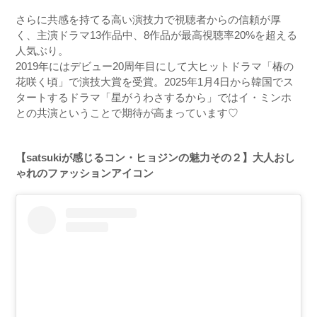
さらに共感を持てる高い演技力で視聴者からの信頼が厚
く、主演ドラマ
13
作品中、
8
作品が最高視聴率
20%
を超える
人気ぶり。
2019
年にはデビュー
20
周年目にして大ヒットドラマ「椿の
花咲く頃」で演技大賞を受賞。
2025
年
1
月
4
日から韓国でス
タートするドラマ「星がうわさするから」ではイ・ミンホ
との共演ということで期待が高まっています♡
【
satsuki
が感じるコン・ヒョジンの魅力その２】大人おし
ゃれのファッションアイコン