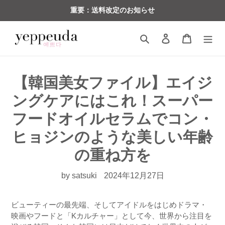
コ
重要：送料改定のお知らせ
ン
テ
検索
ログイン
カート
ン
ツ
に
ス
【韓国美女ファイル】エイジ
キ
ングケアにはこれ！スーパー
ッ
プ
フードオイルセラムでコン・
す
ヒョジンのような美しい年齢
る
の重ね方を
by satsuki
2024年12月27日
ビューティーの最先端、そしてアイドルをはじめドラマ・
映画やフードと「
K
カルチャー」として今、世界から注目を