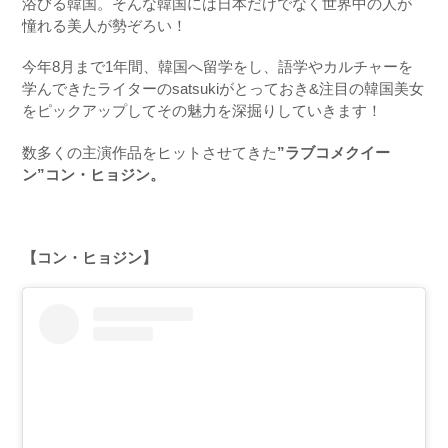
浴びる韓国。そんな韓国には日本だけでなく世界中の人が
憧れる美人が勢ぞろい！
今年
8
月まで
1
年間、韓国へ留学をし、語学やカルチャーを
学んできたライターの
satsuki
がとっておき
&
注目の韓国美女
をピックアップしてその魅力を深掘りしていきます！
数多くの主演作品をヒットさせてきた
”ラブコメクイー
ン”コン・ヒョジン。
【コン・ヒョジン】