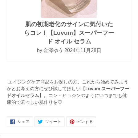
肌の初期老化のサインに気付いた
らコレ！【Luvum】スーパーフー
ド オイル セラム
by 金澤ゆう 2024年11月28日
エイジングケア商品をお探しの方、これから始めてみよう
かとお考えの方にぜひ試してほしい【
Luvum
スーパーフー
ドオイルセラム
】。コン・ヒョジンのようにいつまでも健
康的で若々しい肌作りを♡
FACEBOOK
TWITTER
PINTEREST
シェア
ツイート
ピンする
で
に
で
シ
投
ピ
ェ
稿
ン
ア
す
す